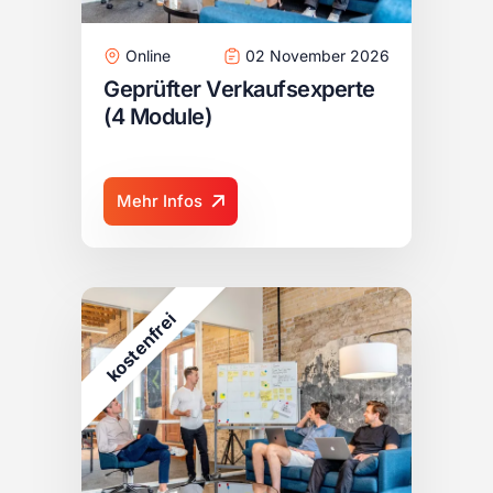
Online
02 November 2026
Geprüfter Verkaufsexperte
(4 Module)
Mehr Infos
i
e
r
f
n
e
t
s
o
k