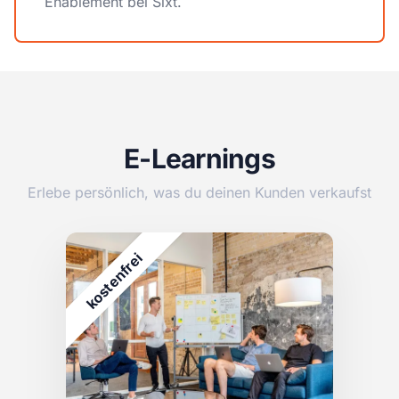
Enablement bei Sixt.
E-Learnings
Erlebe persönlich, was du deinen Kunden verkaufst
i
e
r
f
n
e
t
s
o
k