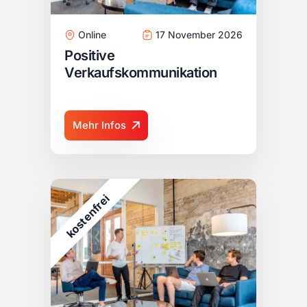
Online
17 November 2026
Positive
Verkaufskommunikation
Mehr Infos
i
e
r
f
n
e
t
s
o
k