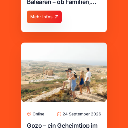
Balearen – ob Familien,
Paare oder Alleinreisende
Mehr Infos
– wir haben das passende
Hotel für Euch
Online
24 September 2026
Gozo – ein Geheimtipp im