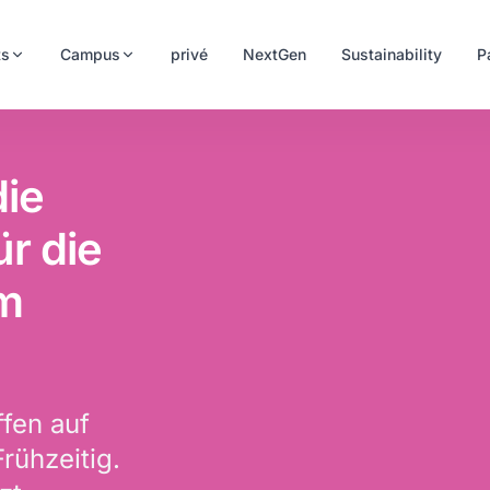
ts
Campus
privé
NextGen
Sustainability
P
die
ür die
im
fen auf 
ühzeitig. 