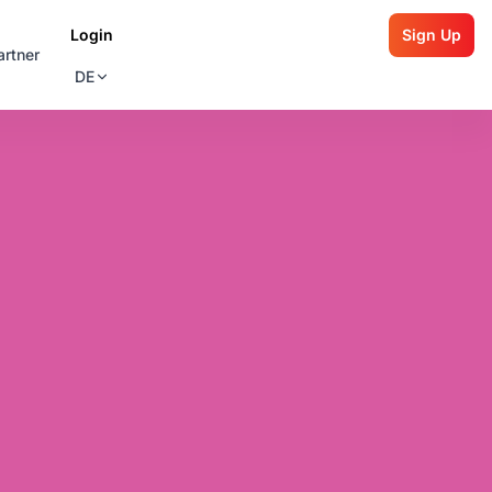
Login
Sign Up
artner
DE