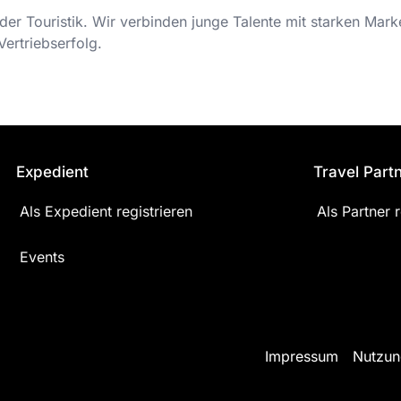
der Touristik. Wir verbinden junge Talente mit starken Mar
ertriebserfolg.
Expedient
Travel Part
Als Expedient registrieren
Als Partner r
Events
Impressum
Nutzun