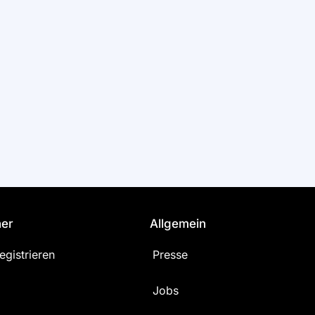
ner
Allgemein
egistrieren
Presse
Jobs