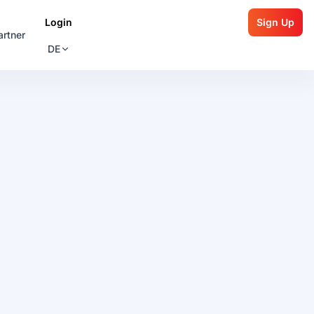
Login
Sign Up
artner
DE