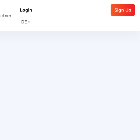
Login
Sign Up
artner
DE