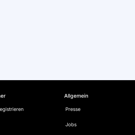
ner
Allgemein
egistrieren
Presse
Jobs